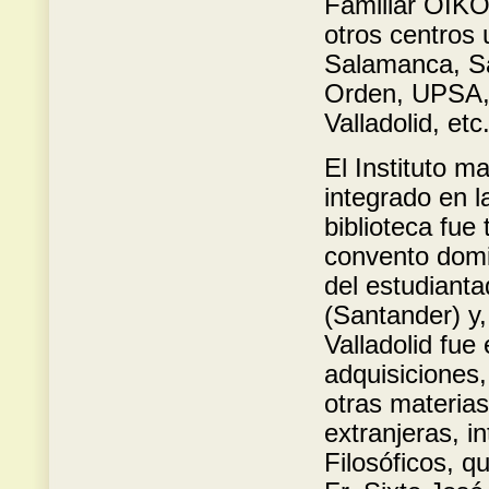
Familiar OIKOS
otros centros
Salamanca, Sa
Orden, UPSA, 
Valladolid, etc
El Instituto m
integrado en l
biblioteca fue
convento domi
del estudiant
(Santander) y,
Valladolid fue
adquisiciones,
otras materias
extranjeras, i
Filosóficos, q